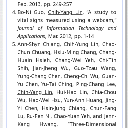
Feb. 2013, pp. 249-257
Bo-Ni Guo,
Chih-Yang Lin
, “A study to
vital signs measured using a webcam,”
Journal of Information Technology and
Applications
, Mar. 2012, pp. 1-14
Ann-Shyn Chiang, Chih-Yung Lin, Chao-
Chun Chuang, Hsiu-Ming Chang, Chang-
Huain Hsieh, Chang-Wei Yeh, Chi-Tin
Shih, Jian-Jheng Wu, Guo-Tzau Wang,
Yung-Chang Chen, Cheng-Chi Wu, Guan-
Yu Chen, Yu-Tai Ching, Ping-Chang Lee,
Chih-Yang Lin
, Hui-Hao Lin, Chia-Chou
Wu, Hao-Wei Hsu, Yun-Ann Huang, Jing-
Yi Chen, Hsin-Jung Chiang, Chun-Fang
Lu, Ru-Fen Ni, Chao-Yuan Yeh, and Jenn-
Kang Hwang, “Three-Dimensional