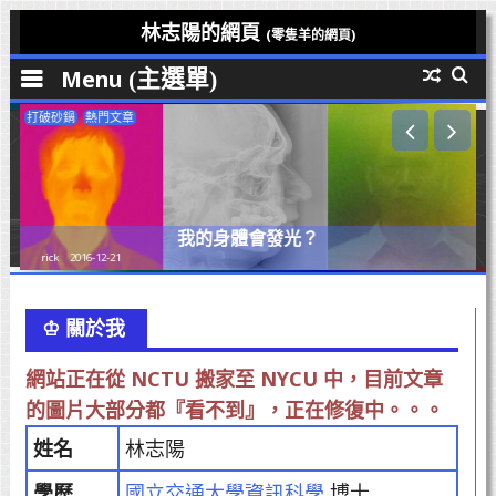
Skip
林志陽的網頁
(零隻羊的網頁)
to
Menu
content
打破砂鍋
熱門文章
我的身體會發光？
我的手
rick
2016-05-17
♔ 關於我
網站正在從 NCTU 搬家至 NYCU 中，目前文章
的圖片大部分都『看不到』，正在修復中。。。
姓名
林志陽
學歷
國立交通大學資訊科學
博士