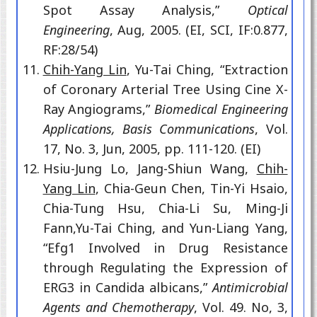
Spot Assay Analysis,”
Optical
Engineering
, Aug, 2005. (EI, SCI, IF:0.877,
RF:28/54)
Chih-Yang Lin
, Yu-Tai Ching, “Extraction
of Coronary Arterial Tree Using Cine X-
Ray Angiograms,”
Biomedical Engineering
Applications, Basis Communications
, Vol.
17, No. 3, Jun, 2005, pp. 111-120. (EI)
Hsiu-Jung Lo, Jang-Shiun Wang,
Chih-
Yang Lin
, Chia-Geun Chen, Tin-Yi Hsaio,
Chia-Tung Hsu, Chia-Li Su, Ming-Ji
Fann,Yu-Tai Ching, and Yun-Liang Yang,
“Efg1 Involved in Drug Resistance
through Regulating the Expression of
ERG3 in Candida albicans,”
Antimicrobial
Agents and Chemotherapy
, Vol. 49. No, 3,