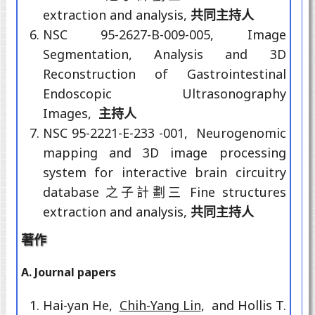
extraction and analysis,
共同主持人
NSC 95-2627-B-009-005, Image
Segmentation, Analysis and 3D
Reconstruction of Gastrointestinal
Endoscopic Ultrasonography
Images,
主持人
NSC 95-2221-E-233 -001, Neurogenomic
mapping and 3D image processing
system for interactive brain circuitry
database 之子計劃三 Fine structures
extraction and analysis,
共同主持人
著作
A. Journal papers
Hai-yan He,
Chih-Yang Lin
, and Hollis T.