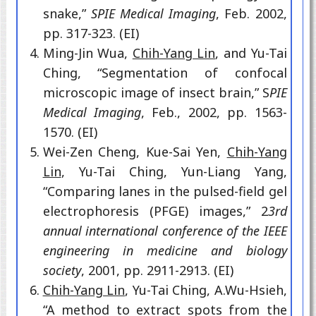
snake,”
SPIE Medical Imaging
, Feb. 2002,
pp. 317-323. (EI)
Ming-Jin Wua,
Chih-Yang Lin
, and Yu-Tai
Ching, “Segmentation of confocal
microscopic image of insect brain,” S
PIE
Medical Imaging
, Feb., 2002, pp. 1563-
1570. (EI)
Wei-Zen Cheng, Kue-Sai Yen,
Chih-Yang
Lin
, Yu-Tai Ching, Yun-Liang Yang,
“Comparing lanes in the pulsed-field gel
electrophoresis (PFGE) images,” 2
3rd
annual international conference of the IEEE
engineering in medicine and biology
society
, 2001, pp. 2911-2913. (EI)
Chih-Yang Lin
, Yu-Tai Ching, A.Wu-Hsieh,
“A method to extract spots from the