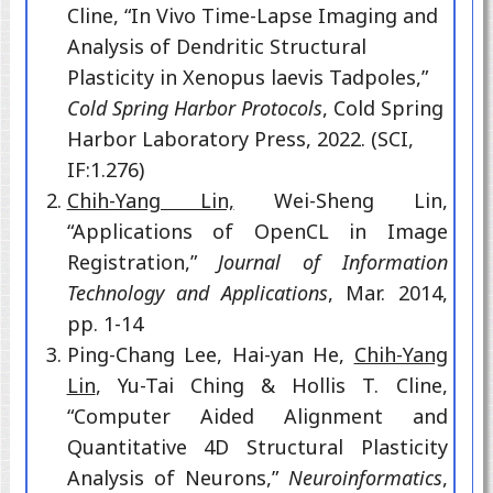
Cline, “In Vivo Time-Lapse Imaging and
Analysis of Dendritic Structural
Plasticity in Xenopus laevis Tadpoles,”
Cold Spring Harbor Protocols
, Cold Spring
Harbor Laboratory Press, 2022. (SCI,
IF:1.276)
Chih-Yang Lin,
Wei-Sheng Lin,
“Applications of OpenCL in Image
Registration,”
Journal of Information
Technology and Applications
, Mar. 2014,
pp. 1-14
Ping-Chang Lee, Hai-yan He,
Chih-Yang
Lin
, Yu-Tai Ching & Hollis T. Cline,
“Computer Aided Alignment and
Quantitative 4D Structural Plasticity
Analysis of Neurons,”
Neuroinformatics
,