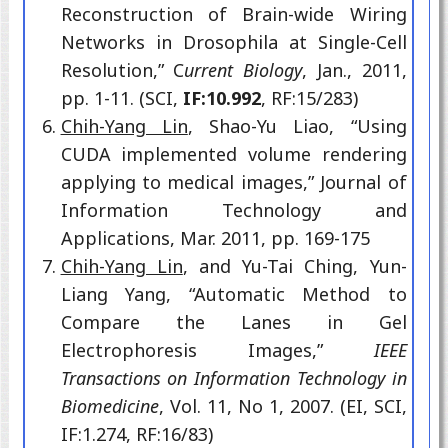
Reconstruction of Brain-wide Wiring
Networks in Drosophila at Single-Cell
Resolution,” C
urrent Biology
, Jan., 2011,
pp. 1-11. (SCI,
IF:10.992
, RF:15/283)
Chih-Yang Lin
, Shao-Yu Liao, “Using
CUDA implemented volume rendering
applying to medical images,” Journal of
Information Technology and
Applications, Mar. 2011, pp. 169-175
Chih-Yang Lin
, and Yu-Tai Ching, Yun-
Liang Yang, “Automatic Method to
Compare the Lanes in Gel
Electrophoresis Images,”
I
EEE
Transactions on Information Technology in
Biomedicine
, Vol. 11, No 1, 2007. (EI, SCI,
IF:1.274, RF:16/83)