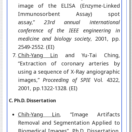
image of the ELISA (Enzyme-Linked
Immunosorbent Assay) spot
assay,”
23rd annual international
conference of the IEEE engineering in
medicine and biology society
, 2001, pp.
2549-2552. (EI)
Chih-Yang Lin
and Yu-Tai Ching,
“Extraction of coronary arteries by
using a sequence of X-Ray angiographic
images,”
Proceeding of SPIE
Vol. 4322,
2001, pp.1322-1328. (EI)
C. Ph.D. Dissertation
Chih-Yang Lin
, “Image Artifacts
Removal and Segmentation Applied to
Biomedical Images”, Ph.D. Dissertation,