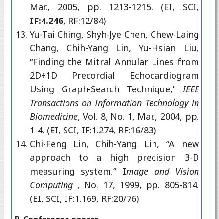
Mar., 2005, pp. 1213-1215. (EI, SCI,
IF:4.246
, RF:12/84)
Yu-Tai Ching, Shyh-Jye Chen, Chew-Laing
Chang,
Chih-Yang Lin
, Yu-Hsian Liu,
“Finding the Mitral Annular Lines from
2D+1D Precordial Echocardiogram
Using Graph-Search Technique,”
IEEE
Transactions on Information Technology in
Biomedicine
, Vol. 8, No. 1, Mar., 2004, pp.
1-4. (EI, SCI, IF:1.274, RF:16/83)
Chi-Feng Lin,
Chih-Yang Lin
, “A new
approach to a high precision 3-D
measuring system,” I
mage and Vision
Computing
, No. 17, 1999, pp. 805-814.
(EI, SCI, IF:1.169, RF:20/76)
B. Conference papers