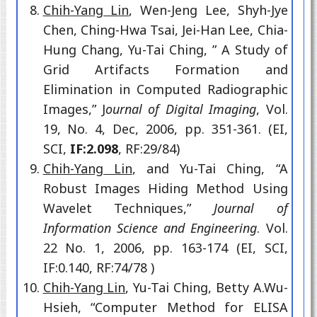
Chih-Yang Lin
, Wen-Jeng Lee, Shyh-Jye
Chen, Ching-Hwa Tsai, Jei-Han Lee, Chia-
Hung Chang, Yu-Tai Ching, ” A Study of
Grid Artifacts Formation and
Elimination in Computed Radiographic
Images,” J
ournal of Digital Imaging
, Vol.
19, No. 4, Dec, 2006, pp. 351-361. (EI,
SCI,
IF:2.098
, RF:29/84)
Chih-Yang Lin
, and Yu-Tai Ching, “A
Robust Images Hiding Method Using
Wavelet Techniques,”
Journal of
Information Science and Engineering
. Vol.
22 No. 1, 2006, pp. 163-174 (EI, SCI,
IF:0.140, RF:74/78 )
Chih-Yang Lin
, Yu-Tai Ching, Betty A.Wu-
Hsieh, “Computer Method for ELISA