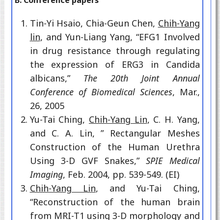
Tin-Yi Hsaio, Chia-Geun Chen,
Chih-Yang
lin
, and Yun-Liang Yang, “EFG1 Involved
in drug resistance through regulating
the expression of ERG3 in Candida
albicans,”
The 20th Joint Annual
Conference of Biomedical Sciences
, Mar.,
26, 2005
Yu-Tai Ching,
Chih-Yang Lin
, C. H. Yang,
and C. A. Lin, ” Rectangular Meshes
Construction of the Human Urethra
Using 3-D GVF Snakes,”
SPIE Medical
Imaging
, Feb. 2004, pp. 539-549. (EI)
Chih-Yang Lin
, and Yu-Tai Ching,
“Reconstruction of the human brain
from MRI-T1 using 3-D morphology and