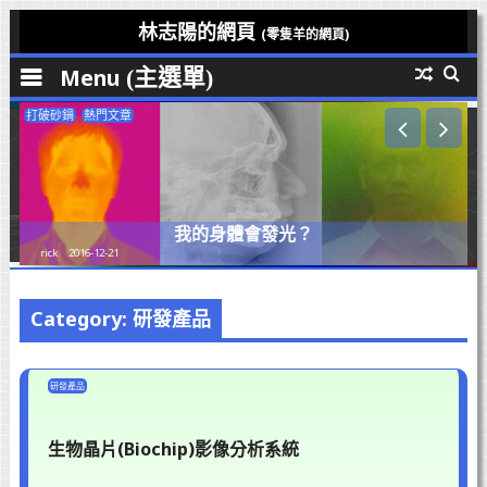
Skip
林志陽的網頁
(零隻羊的網頁)
to
Menu
content
打破砂鍋
熱門文章
我的身體會發光？
rick
2016-12-21
Category: 研發產品
研發產品
生物晶片(Biochip)影像分析系統