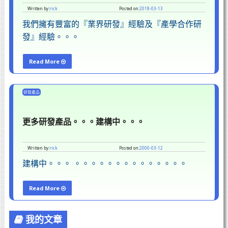
Written by:
rick
Posted on:
2018-03-13
我們擁有豐富的『業界研發』經驗及『產學合作研
發』經驗。。。
Read More
"生
物
研發產品
晶
片
更多研發產品。。。建構中。。。
(Biochip)
影
Written by:
rick
Posted on:
2000-03-12
像
建構中。。。 。。。。。。。。。。。。。。
分
析
Read More
"更
系
多
統"
我的文章