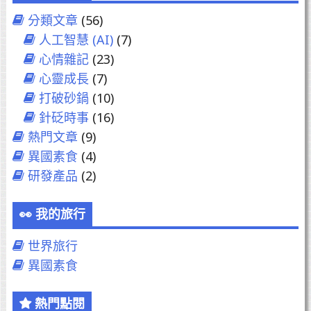
研
分類文章
(56)
發
人工智慧 (AI)
(7)
產
心情雜記
(23)
品。。。
心靈成長
(7)
建
打破砂鍋
(10)
構
針砭時事
(16)
中。。。"
熱門文章
(9)
異國素食
(4)
研發產品
(2)
我的旅行
世界旅行
異國素食
熱門點閱