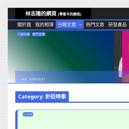
Skip
林志陽的網頁
(零隻羊的網頁)
to
關於我
我的相簿
分類文章
熱門文章
研發產品
content
打破砂鍋
熱門文章
rick
2016-12-21
Category: 針砭時事
針砭時事