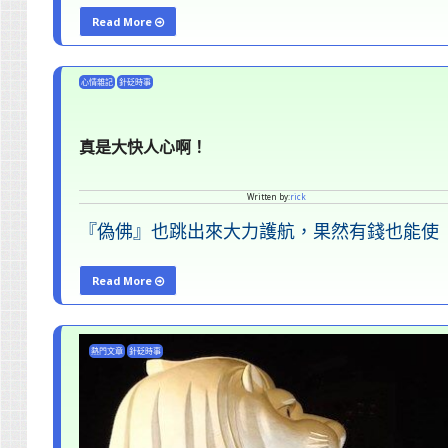
Read More
"我
支
心情雜記
針砭時事
持
廢
真是大快人心啊！
除
死
Written by:
rick
刑！"
『偽佛』也跳出來大力護航，果然有錢也能使
Read More
"真
是
熱門文章
針砭時事
大
快
人