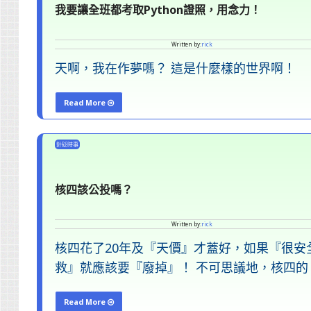
我要讓全班都考取Python證照，用念力！
Written by:
rick
天啊，我在作夢嗎？ 這是什麼樣的世界啊！
Read More
"我
要
針砭時事
讓
全
核四該公投嗎？
班
都
Written by:
rick
考
核四花了20年及『天價』才蓋好，如果『很
取
救』就應該要『廢掉』！ 不可思議地，核四的
Python
證
Read More