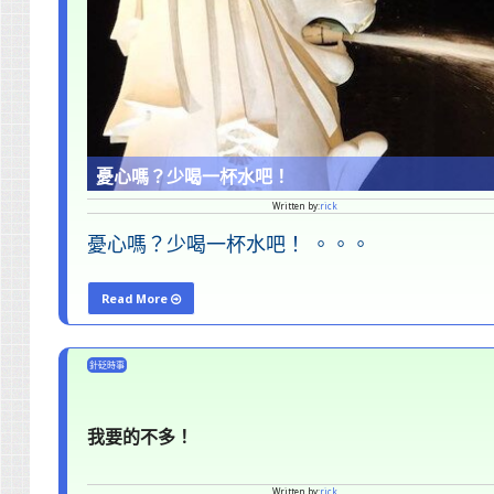
心
啊！"
憂心嗎？少喝一杯水吧！
Written by:
rick
憂心嗎？少喝一杯水吧！ 。。。
Read More
"憂
心
針砭時事
嗎？
少
我要的不多！
喝
一
Written by:
rick