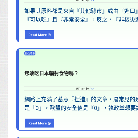
Written by:
rick
人
如果其原料都是來自『其他縣市』或由『進口
要
『可以吃』且『非常安全』，反之，『非核災
追
隨
Read More
我
"日
嗎？"
本
針砭時事
『核
災
您敢吃日本輻射食物嗎？
五
縣』
Written by:
rick
製
網路上充滿了蓄意『捏造』的文章，最常見的
造
是『0』，歐盟的安全值是『0』，執政黨想要
的
食
Read More
物
"您