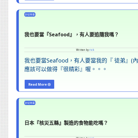
照，
"核
用
四
針砭時事
念
該
力！"
公
我也要當『Seafood』，有人要追隨我嗎？
投
嗎？"
Written by:
rick
我也要當Seafood，有人要當我的『 徒弟』
應該可以做得『很精彩』喔。。。
Read More
"我
也
針砭時事
要
當
日本『核災五縣』製造的食物能吃嗎？
『Seafood』，
有