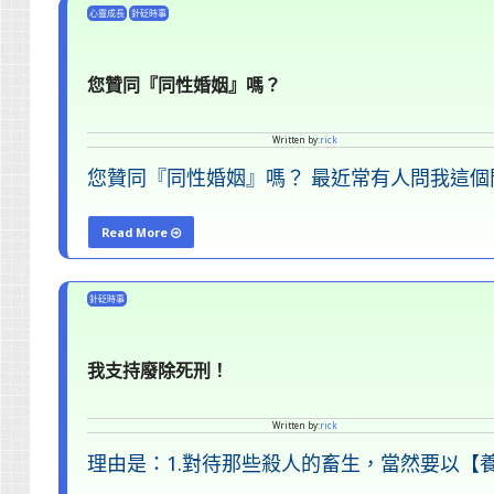
能
敢
心靈成長
針砭時事
吃
吃
嗎？"
日
您贊同『同性婚姻』嗎？
本
輻
Written by:
rick
射
您贊同『同性婚姻』嗎？ 最近常有人問我這個
食
物
Read More
嗎？"
"您
贊
針砭時事
同
『同
我支持廢除死刑！
性
婚
Written by:
rick
姻』
理由是：1.對待那些殺人的畜生，當然要以【
嗎？"