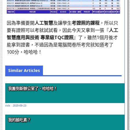
因為準備要開
人工智慧
及讓學生
考證照的課程
，所以只
要有證照可以考就試試看，因此今天又拿到一張『
人工
智慧應用與技術 專業級TQC證照
』了，雖然1個月後才
能拿到證書，不過因為是電腦閱卷所考完就知道考了
100分，哈哈哈！
Similar Articles
我搬到新辦公室了，哈哈哈！
rick
2020-09-23
我的臉吃素？