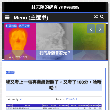
Skip
林志陽的網頁
(零隻羊的網頁)
to
Menu
content
打破砂鍋
熱門文章
我的身體會發光？
rick
2016-12-21
心情雜記
我又考上一張專業級證照了，又考了100分，哈哈
哈！
Written by:
rick
Posted on:
2019-07-19