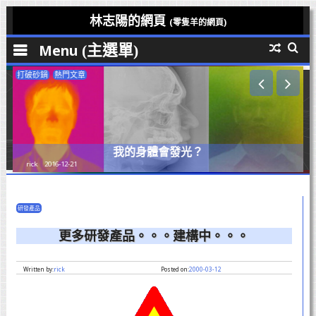
Skip
林志陽的網頁
(零隻羊的網頁)
to
Menu
content
打破砂鍋
熱門文章
我的身體會發光？
rick
2016-12-21
研發產品
更多研發產品。。。建構中。。。
Written by:
rick
Posted on:
2000-03-12