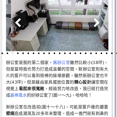
辦公室是我的第二個家，
舊辦公室
雖然比較小(3.8坪)，
但是當時我也努力打造成溫馨的空間，新辦公室則有大
片的窗戶可以看到很棒的操場景觀，雖然新辦公室也不
大(4.3坪)，但是藉由家具擺放位置的
精心設計
讓空間在
視覺上
看起來很寬敞
，經過努力地改造，我已經打造完
成
最棒風水
的好辦公室了(圖一～九)，哈哈哈！
新辦公室在改造前(圖十～十八)，可能是窗戶邊的嚴重
壁癌
造成潮濕及20多年未整理，造成一進門就有刺鼻的