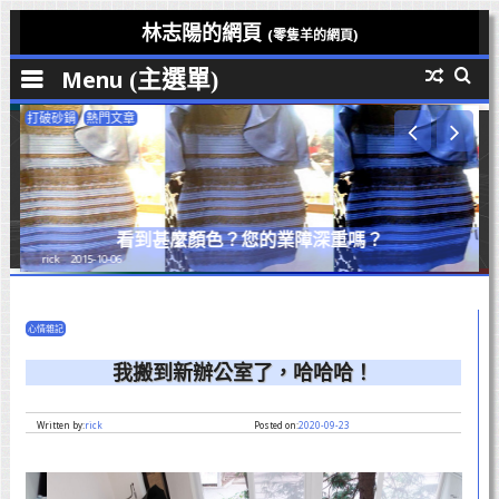
Skip
林志陽的網頁
(零隻羊的網頁)
to
Menu
content
打破砂鍋
熱門文章
熱門
看到甚麼顏色？您的業障深重嗎？
rick
2015-10-06
ric
心情雜記
我搬到新辦公室了，哈哈哈！
Written by:
rick
Posted on:
2020-09-23