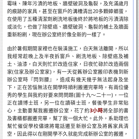
霉味、陳年污漬的地板、牆壁破洞及龜裂，及充滿歲月
的痕跡的家具，甚至在窗戶的溝槽清出20多顆蟑螂蛋，
在使用了五種清潔劑刷洗地板後終於將地板的污漬清除
或淡化，也做了除壁癌、牆壁破洞、龜裂的補土及牆面
重新粉刷，現在辦公室終於像全新的一樣了。
由於暑假期間家裡也在裝潢施工，白天無法離開，所以
我經常趁晚上及半夜拆窗戶、刷洗地板、除壁癌及補
土、油漆，白天則忙於改造住家，日夜忙碌於改造兩個
家(住家及辦公室家)，有一天從舊辦公室搬印表機到新
辦公室時『閃到腰』，造成有幾天幾乎無法起身及坐
下，正在苦惱無法在開學時順利搬遷完畢時，有兩位優
秀的學生與我約好要來問問題(圖十九～二十一)，一位
正在讀博士班，另一位在讀碩士班，餐後學生非常貼
心，主動要幫我搬遷辦公室，花了約
3小時
將全部的書
及書櫃都搬遷完畢，幫了我一個大忙。此外，系助理也
幫忙催促學校儘速將電話遷至新辦公室及將舊家具清
空，因此得以在剛開學不久就能完成新辦公室的搬遷，