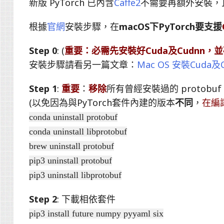
新版 PyTorch 已內含
Caffe2
不需要再額外安裝，且已
根據
官網
安裝步驟，在
macOS下PyTorch要支援
Step 0
: (
重要：必需先安裝好Cuda及Cudnn，並確
安裝步驟請看另一篇文章：
Mac OS 安裝Cuda及
Step 1
:
重要
：
移除
所有曾經安裝過的 protobu
(以免因為與PyTorch套件內建的版本
不同
，
在編
conda uninstall protobuf
conda uninstall libprotobuf
brew uninstall protobuf
pip3 uninstall protobuf
pip3 uninstall libprotobuf
Step 2
: 下載相依套件
pip3 install future numpy pyyaml six