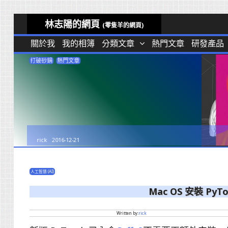
Skip
林志陽的網頁
(零隻羊的網頁)
to
關於我
我的相簿
分類文章
熱門文章
研發產品
content
打破砂鍋
熱門文章
rick
2016-12-21
人工智慧 (AI)
Mac OS 安裝 Py
Written by:
rick