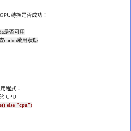
本及GPU轉換是否成功：
檢查cuda是否可用
) # 檢查cudnn啟用狀態
通用程式：
 CPU
e() else "cpu"
)