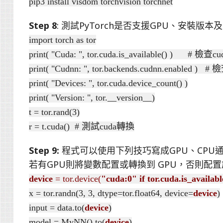
pip3 install visdom torchvision torchnet
Step 8
: 測試PyTorch是否支援GPU、安裝版
import torch as tor
print( "Cuda: ", tor.cuda.is_available() ) # 
print( "Cudnn: ", tor.backends.cudnn.enabled 
print( "Devices: ", tor.cuda.device_count() )
print( "Version: ", tor.__version__)
t = tor.rand(3)
r = t.cuda() # 測試cuda轉換
Step 9:
程式可以使用下列技巧寫成GPU、CPU
若有GPU則將變數配置或轉換到 GPU，否則配置於
device
= tor.device(
"cuda:0" if tor.cuda.is_availabl
x = tor.randn(3, 3, dtype=tor.float64, device=
device
)
input = data.to(
device
)
model = MyNN().to(
device
)