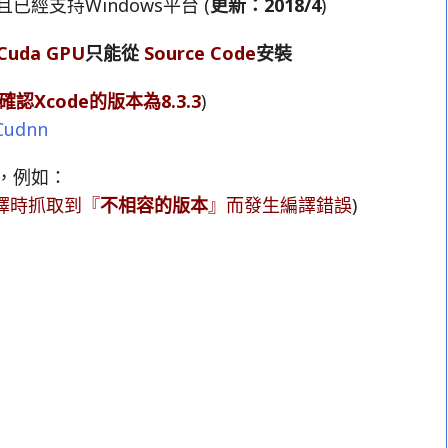
經支持Windows平台 (
更新：2018/4
)
Cuda GPU
只能從
Source Code
安裝
認Xcode的版本為8.3.3
)
Cudnn
f，例如：
譯時抓取到『
不相容的版本
』而發生編譯錯誤
)