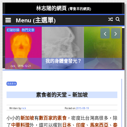
Skip
林志陽的網頁
(零隻羊的網頁)
to
Menu
content
打破砂鍋
熱門文章
我的身體會發光？
rick
2016-12-21
異國素食
素食者的天堂 – 新加坡
Written by:
rick
Posted on:
2015-08-19
小小的
新加坡
有
數百家的素食
，密度比台灣高很多，除
了
中華料理
外，還可以嚐到
日本
、
印度
、
馬來西亞
、
泰